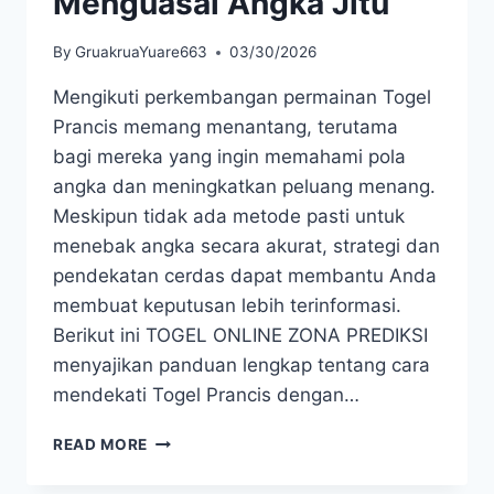
Menguasai Angka Jitu
By
GruakruaYuare663
03/30/2026
Mengikuti perkembangan permainan Togel
Prancis memang menantang, terutama
bagi mereka yang ingin memahami pola
angka dan meningkatkan peluang menang.
Meskipun tidak ada metode pasti untuk
menebak angka secara akurat, strategi dan
pendekatan cerdas dapat membantu Anda
membuat keputusan lebih terinformasi.
Berikut ini TOGEL ONLINE ZONA PREDIKSI
menyajikan panduan lengkap tentang cara
mendekati Togel Prancis dengan…
TOGEL
READ MORE
PRANCIS:
TIPS