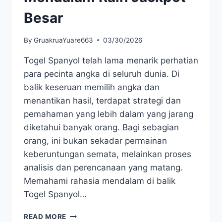
Besar
By
GruakruaYuare663
03/30/2026
Togel Spanyol telah lama menarik perhatian
para pecinta angka di seluruh dunia. Di
balik keseruan memilih angka dan
menantikan hasil, terdapat strategi dan
pemahaman yang lebih dalam yang jarang
diketahui banyak orang. Bagi sebagian
orang, ini bukan sekadar permainan
keberuntungan semata, melainkan proses
analisis dan perencanaan yang matang.
Memahami rahasia mendalam di balik
Togel Spanyol…
TOGEL
READ MORE