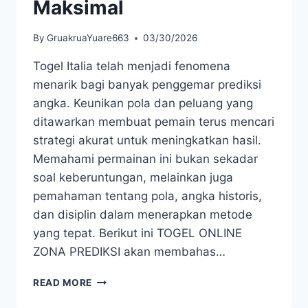
Maksimal
By
GruakruaYuare663
03/30/2026
Togel Italia telah menjadi fenomena
menarik bagi banyak penggemar prediksi
angka. Keunikan pola dan peluang yang
ditawarkan membuat pemain terus mencari
strategi akurat untuk meningkatkan hasil.
Memahami permainan ini bukan sekadar
soal keberuntungan, melainkan juga
pemahaman tentang pola, angka historis,
dan disiplin dalam menerapkan metode
yang tepat. Berikut ini TOGEL ONLINE
ZONA PREDIKSI akan membahas…
TOGEL
READ MORE
ITALIA