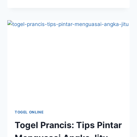
SPANYOL
RAHASIA
MENDALAM
RAIH
JACKPOT
BESAR
TOGEL ONLINE
Togel Prancis: Tips Pintar