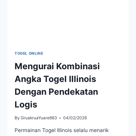
TOGEL ONLINE
Mengurai Kombinasi
Angka Togel Illinois
Dengan Pendekatan
Logis
By
GruakruaYuare663
04/02/2026
Permainan Togel Illinois selalu menarik