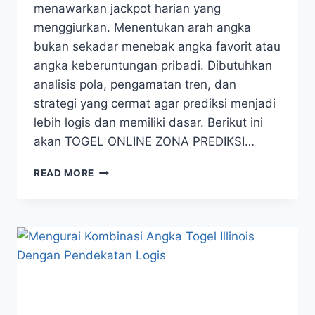
menawarkan jackpot harian yang
menggiurkan. Menentukan arah angka
bukan sekadar menebak angka favorit atau
angka keberuntungan pribadi. Dibutuhkan
analisis pola, pengamatan tren, dan
strategi yang cermat agar prediksi menjadi
lebih logis dan memiliki dasar. Berikut ini
akan TOGEL ONLINE ZONA PREDIKSI…
CARA
READ MORE
MENENTUKAN
ARAH
ANGKA
TOGEL
GEORGIA
TANPA
TEBAKAN
ACAK