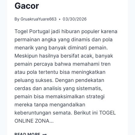
Gacor
By
GruakruaYuare663
03/30/2026
Togel Portugal jadi hiburan populer karena
permainan angka yang dinamis dan pola
menarik yang banyak diminati pemain.
Meskipun hasilnya bersifat acak, banyak
pemain percaya bahwa memahami tren
atau pola tertentu bisa meningkatkan
peluang sukses. Dengan pendekatan
cerdas dan analisis yang sistematis,
pemain bisa memaksimalkan strategi
mereka tanpa mengandalkan
keberuntungan semata. Berikut ini TOGEL
ONLINE ZONA…
TOGEL
READ MORE