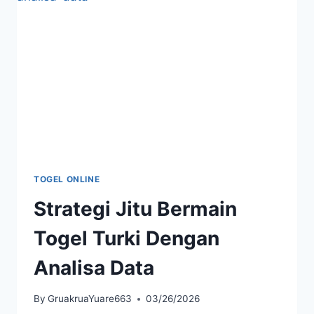
GAGAL
TOGEL ONLINE
Strategi Jitu Bermain
Togel Turki Dengan
Analisa Data
By
GruakruaYuare663
03/26/2026