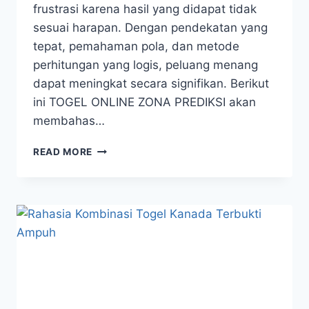
frustrasi karena hasil yang didapat tidak
sesuai harapan. Dengan pendekatan yang
tepat, pemahaman pola, dan metode
perhitungan yang logis, peluang menang
dapat meningkat secara signifikan. Berikut
ini TOGEL ONLINE ZONA PREDIKSI akan
membahas…
CARA
READ MORE
CERDAS
MENYUSUN
ANGKA
TOGEL
ITALIA
BIAR
CEPAT
MENANG