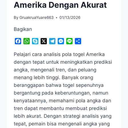
Amerika Dengan Akurat
By
GruakruaYuare663
01/13/2026
Bagikan
Facebook
WhatsApp
Skype
X
Telegram
Messenger
Line
Share
Pelajari cara analisis pola togel Amerika
dengan tepat untuk meningkatkan prediksi
angka, mengenali tren, dan peluang
menang lebih tinggi. Banyak orang
beranggapan bahwa togel sepenuhnya
bergantung pada keberuntungan, namun
kenyataannya, memahami pola angka dan
tren dapat membantu membuat prediksi
lebih akurat. Dengan strategi analisis yang
tepat, pemain bisa mengenali angka yang