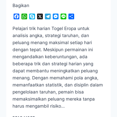
Bagikan
Facebook
WhatsApp
Skype
X
Telegram
Messenger
Line
Share
Pelajari trik harian Togel Eropa untuk
analisis angka, strategi taruhan, dan
peluang menang maksimal setiap hari
dengan tepat. Meskipun permainan ini
mengandalkan keberuntungan, ada
beberapa trik dan strategi harian yang
dapat membantu meningkatkan peluang
menang. Dengan memahami pola angka,
memanfaatkan statistik, dan disiplin dalam
pengelolaan taruhan, pemain bisa
memaksimalkan peluang mereka tanpa
harus mengambil risiko…
TRIK