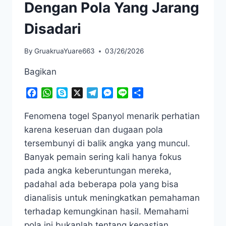
Dengan Pola Yang Jarang
Disadari
By
GruakruaYuare663
03/26/2026
Bagikan
Facebook
WhatsApp
Skype
X
Telegram
Messenger
Line
Share
Fenomena togel Spanyol menarik perhatian
karena keseruan dan dugaan pola
tersembunyi di balik angka yang muncul.
Banyak pemain sering kali hanya fokus
pada angka keberuntungan mereka,
padahal ada beberapa pola yang bisa
dianalisis untuk meningkatkan pemahaman
terhadap kemungkinan hasil. Memahami
pola ini bukanlah tentang kepastian,