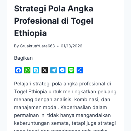
Strategi Pola Angka
Profesional di Togel
Ethiopia
By
GruakruaYuare663
01/13/2026
Bagikan
Facebook
WhatsApp
Skype
X
Telegram
Messenger
Line
Share
Pelajari strategi pola angka profesional di
Togel Ethiopia untuk meningkatkan peluang
menang dengan analisis, kombinasi, dan
manajemen modal. Keberhasilan dalam
permainan ini tidak hanya mengandalkan
keberuntungan semata, tetapi juga strategi