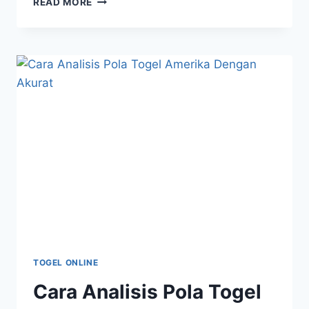
READ MORE
HARIAN
TOGEL
EROPA
AGAR
PELUANG
MENANG
MAKSIMAL
TOGEL ONLINE
Cara Analisis Pola Togel