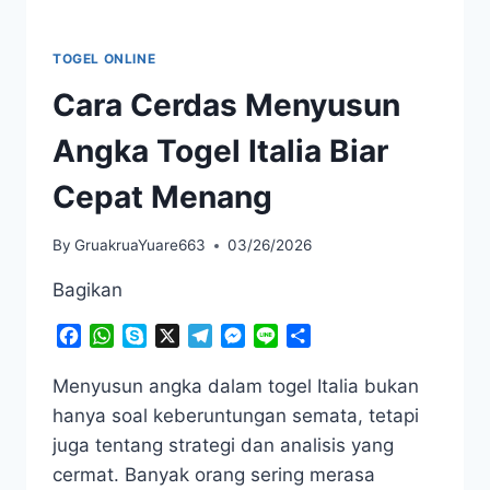
TOGEL ONLINE
Cara Cerdas Menyusun
Angka Togel Italia Biar
Cepat Menang
By
GruakruaYuare663
03/26/2026
Bagikan
Facebook
WhatsApp
Skype
X
Telegram
Messenger
Line
Share
Menyusun angka dalam togel Italia bukan
hanya soal keberuntungan semata, tetapi
juga tentang strategi dan analisis yang
cermat. Banyak orang sering merasa