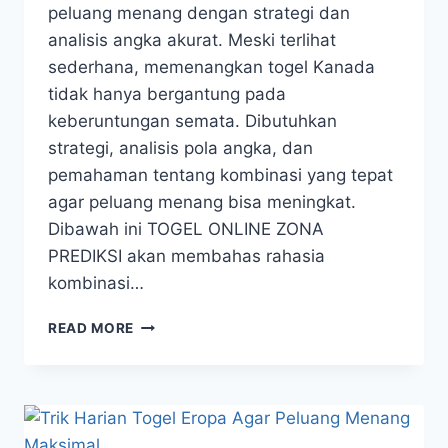
peluang menang dengan strategi dan
analisis angka akurat. Meski terlihat
sederhana, memenangkan togel Kanada
tidak hanya bergantung pada
keberuntungan semata. Dibutuhkan
strategi, analisis pola angka, dan
pemahaman tentang kombinasi yang tepat
agar peluang menang bisa meningkat.
Dibawah ini TOGEL ONLINE ZONA
PREDIKSI akan membahas rahasia
kombinasi…
RAHASIA
READ MORE
KOMBINASI
TOGEL
KANADA
TERBUKTI
AMPUH