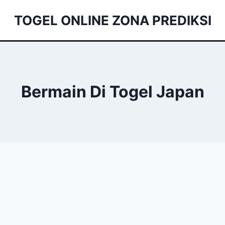
TOGEL ONLINE ZONA PREDIKSI
Bermain Di Togel Japan