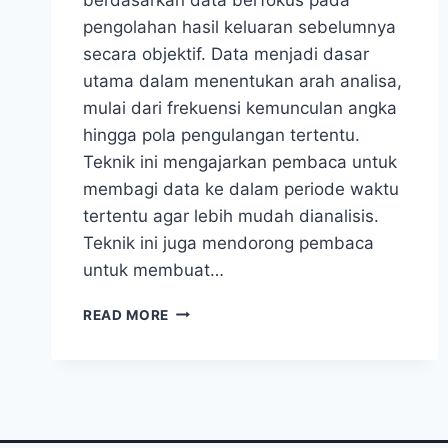
pengolahan hasil keluaran sebelumnya
secara objektif. Data menjadi dasar
utama dalam menentukan arah analisa,
mulai dari frekuensi kemunculan angka
hingga pola pengulangan tertentu.
Teknik ini mengajarkan pembaca untuk
membagi data ke dalam periode waktu
tertentu agar lebih mudah dianalisis.
Teknik ini juga mendorong pembaca
untuk membuat…
TEKNIK
READ MORE
ANALISA
ANGKA
TOGEL
JAPAN
BERDASARKAN
DATA