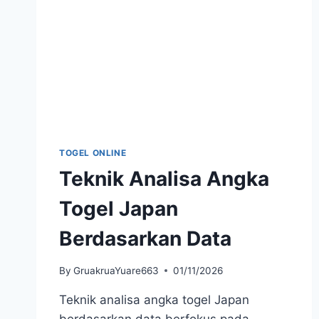
TOGEL ONLINE
Teknik Analisa Angka
Togel Japan
Berdasarkan Data
By
GruakruaYuare663
01/11/2026
Teknik analisa angka togel Japan
berdasarkan data berfokus pada