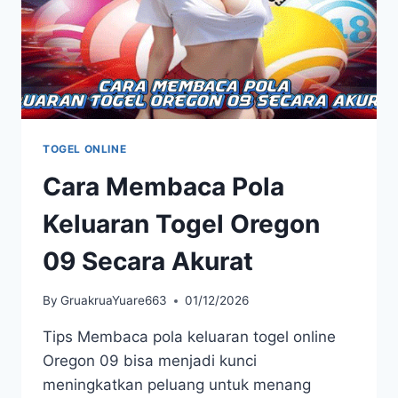
TOGEL ONLINE
Cara Membaca Pola
Keluaran Togel Oregon
09 Secara Akurat
By
GruakruaYuare663
01/12/2026
Tips Membaca pola keluaran togel online
Oregon 09 bisa menjadi kunci
meningkatkan peluang untuk menang