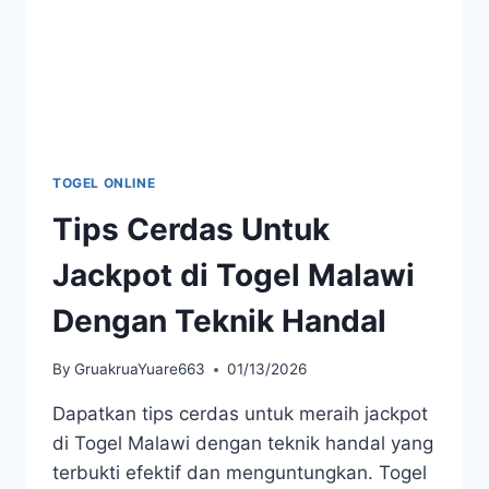
TOGEL ONLINE
Tips Cerdas Untuk
Jackpot di Togel Malawi
Dengan Teknik Handal
By
GruakruaYuare663
01/13/2026
Dapatkan tips cerdas untuk meraih jackpot
di Togel Malawi dengan teknik handal yang
terbukti efektif dan menguntungkan. Togel