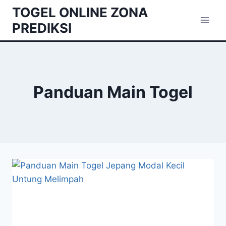
Skip
TOGEL ONLINE ZONA
to
PREDIKSI
content
Panduan Main Togel