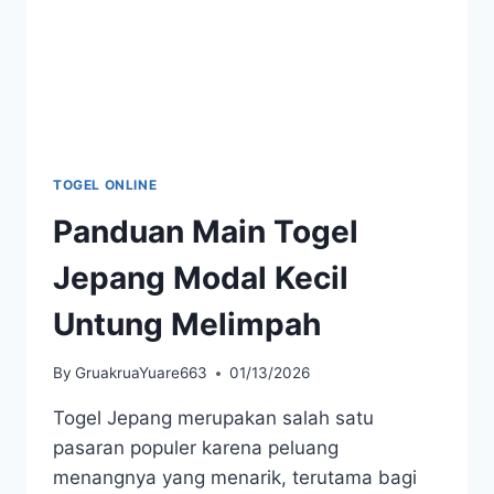
TOGEL ONLINE
Panduan Main Togel
Jepang Modal Kecil
Untung Melimpah
By
GruakruaYuare663
01/13/2026
Togel Jepang merupakan salah satu
pasaran populer karena peluang
menangnya yang menarik, terutama bagi