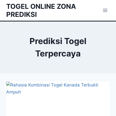
Skip
TOGEL ONLINE ZONA
to
PREDIKSI
content
Prediksi Togel
Terpercaya