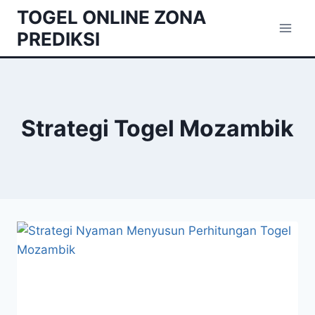
Skip
TOGEL ONLINE ZONA
to
PREDIKSI
content
Strategi Togel Mozambik