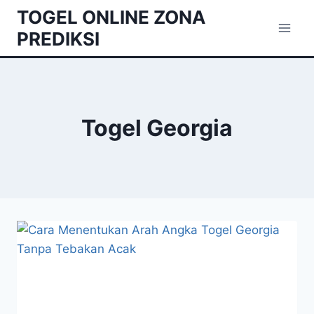
Skip
TOGEL ONLINE ZONA
to
PREDIKSI
content
Togel Georgia