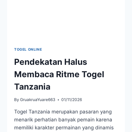
TOGEL ONLINE
Pendekatan Halus
Membaca Ritme Togel
Tanzania
By
GruakruaYuare663
01/11/2026
Togel Tanzania merupakan pasaran yang
menarik perhatian banyak pemain karena
memiliki karakter permainan yang dinamis