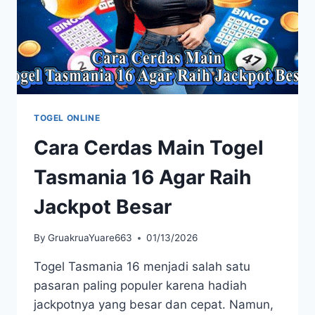
TOGEL ONLINE
Cara Cerdas Main Togel
Tasmania 16 Agar Raih
Jackpot Besar
By
GruakruaYuare663
01/13/2026
Togel Tasmania 16 menjadi salah satu
pasaran paling populer karena hadiah
jackpotnya yang besar dan cepat. Namun,