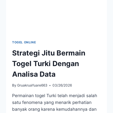
TOGEL ONLINE
Strategi Jitu Bermain
Togel Turki Dengan
Analisa Data
By
GruakruaYuare663
03/26/2026
Permainan togel Turki telah menjadi salah
satu fenomena yang menarik perhatian
banyak orang karena kemudahannya dan