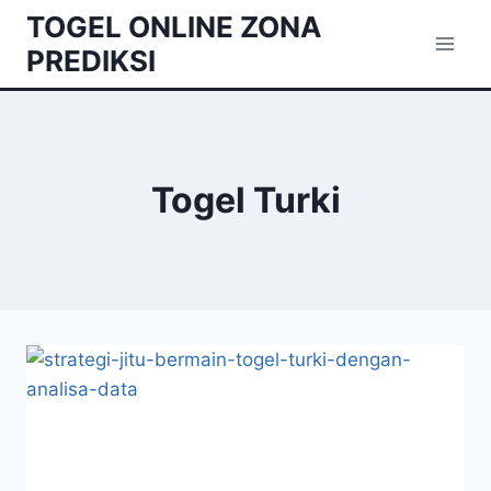
Skip
TOGEL ONLINE ZONA
to
PREDIKSI
content
Togel Turki