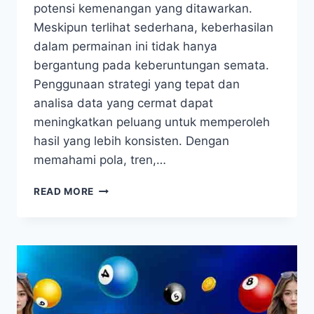
potensi kemenangan yang ditawarkan.
Meskipun terlihat sederhana, keberhasilan
dalam permainan ini tidak hanya
bergantung pada keberuntungan semata.
Penggunaan strategi yang tepat dan
analisa data yang cermat dapat
meningkatkan peluang untuk memperoleh
hasil yang lebih konsisten. Dengan
memahami pola, tren,…
STRATEGI
READ MORE
JITU
BERMAIN
TOGEL
TURKI
DENGAN
ANALISA
DATA