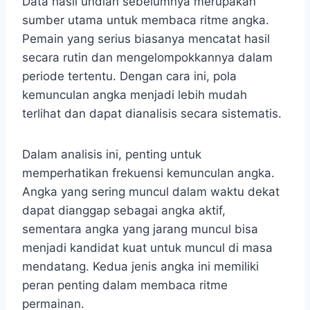
Data hasil undian sebelumnya merupakan
sumber utama untuk membaca ritme angka.
Pemain yang serius biasanya mencatat hasil
secara rutin dan mengelompokkannya dalam
periode tertentu. Dengan cara ini, pola
kemunculan angka menjadi lebih mudah
terlihat dan dapat dianalisis secara sistematis.
Dalam analisis ini, penting untuk
memperhatikan frekuensi kemunculan angka.
Angka yang sering muncul dalam waktu dekat
dapat dianggap sebagai angka aktif,
sementara angka yang jarang muncul bisa
menjadi kandidat kuat untuk muncul di masa
mendatang. Kedua jenis angka ini memiliki
peran penting dalam membaca ritme
permainan.