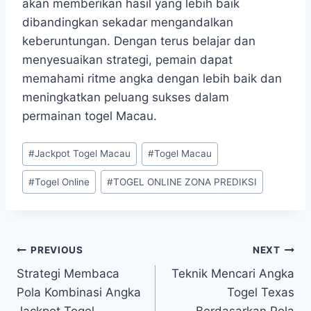
akan memberikan hasil yang lebih baik
dibandingkan sekadar mengandalkan
keberuntungan. Dengan terus belajar dan
menyesuaikan strategi, pemain dapat
memahami ritme angka dengan lebih baik dan
meningkatkan peluang sukses dalam
permainan togel Macau.
Post
#
Jackpot Togel Macau
#
Togel Macau
Tags:
#
Togel Online
#
TOGEL ONLINE ZONA PREDIKSI
Post
PREVIOUS
NEXT
Strategi Membaca
Teknik Mencari Angka
navigation
Pola Kombinasi Angka
Togel Texas