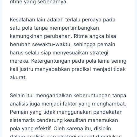
ritme yang sebenarnya.
Kesalahan lain adalah terlalu percaya pada
satu pola tanpa mempertimbangkan
kemungkinan perubahan. Ritme angka bisa
berubah sewaktu-waktu, sehingga pemain
harus selalu siap menyesuaikan strategi
mereka. Ketergantungan pada pola lama sering
kali justru menyebabkan prediksi menjadi tidak
akurat.
Selain itu, mengandalkan keberuntungan tanpa
analisis juga menjadi faktor yang menghambat.
Pemain yang tidak menggunakan pendekatan
sistematis cenderung kesulitan menemukan
pola yang efektif. Oleh karena itu, disiplin
dalam analisis dan strategi sangat diperlukan