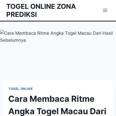
Skip
TOGEL ONLINE ZONA
to
PREDIKSI
content
TOGEL ONLINE
Cara Membaca Ritme
Angka Togel Macau Dari