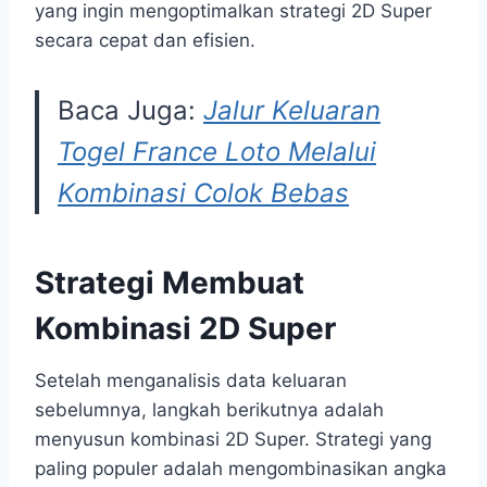
yang ingin mengoptimalkan strategi 2D Super
secara cepat dan efisien.
Baca Juga:
Jalur Keluaran
Togel France Loto Melalui
Kombinasi Colok Bebas
Strategi Membuat
Kombinasi 2D Super
Setelah menganalisis data keluaran
sebelumnya, langkah berikutnya adalah
menyusun kombinasi 2D Super. Strategi yang
paling populer adalah mengombinasikan angka