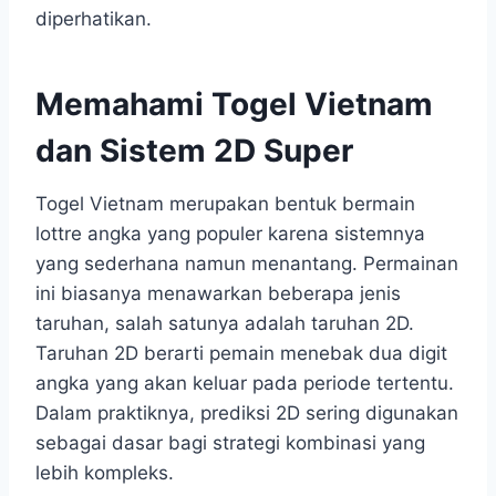
diperhatikan.
Memahami Togel Vietnam
dan Sistem 2D Super
Togel Vietnam merupakan bentuk bermain
lottre angka yang populer karena sistemnya
yang sederhana namun menantang. Permainan
ini biasanya menawarkan beberapa jenis
taruhan, salah satunya adalah taruhan 2D.
Taruhan 2D berarti pemain menebak dua digit
angka yang akan keluar pada periode tertentu.
Dalam praktiknya, prediksi 2D sering digunakan
sebagai dasar bagi strategi kombinasi yang
lebih kompleks.