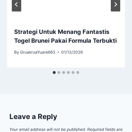
Strategi Untuk Menang Fantastis
Togel Brunei Pakai Formula Terbukti
By
GruakruaYuare663
01/13/2026
Leave a Reply
Your email address will not be published.
Required fields are