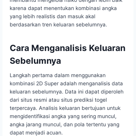
karena dapat menentukan kombinasi angka
yang lebih realistis dan masuk akal
berdasarkan tren keluaran sebelumnya.
Cara Menganalisis Keluaran
Sebelumnya
Langkah pertama dalam menggunakan
kombinasi 2D Super adalah menganalisis data
keluaran sebelumnya. Data ini dapat diperoleh
dari situs resmi atau situs prediksi togel
terpercaya. Analisis keluaran bertujuan untuk
mengidentifikasi angka yang sering muncul,
angka jarang muncul, dan pola tertentu yang
dapat menjadi acuan.