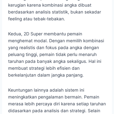
kerugian karena kombinasi angka dibuat
berdasarkan analisis statistik, bukan sekadar
feeling atau tebak-tebakan.
Kedua, 2D Super membantu pemain
menghemat modal. Dengan memilih kombinasi
yang realistis dan fokus pada angka dengan
peluang tinggi, pemain tidak perlu menaruh
taruhan pada banyak angka sekaligus. Hal ini
membuat strategi lebih efisien dan
berkelanjutan dalam jangka panjang.
Keuntungan lainnya adalah sistem ini
meningkatkan pengalaman bermain. Pemain
merasa lebih percaya diri karena setiap taruhan
didasarkan pada analisis dan strategi. Selain