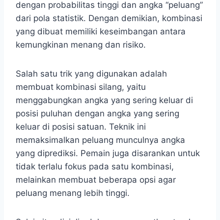
dengan probabilitas tinggi dan angka “peluang”
dari pola statistik. Dengan demikian, kombinasi
yang dibuat memiliki keseimbangan antara
kemungkinan menang dan risiko.
Salah satu trik yang digunakan adalah
membuat kombinasi silang, yaitu
menggabungkan angka yang sering keluar di
posisi puluhan dengan angka yang sering
keluar di posisi satuan. Teknik ini
memaksimalkan peluang munculnya angka
yang diprediksi. Pemain juga disarankan untuk
tidak terlalu fokus pada satu kombinasi,
melainkan membuat beberapa opsi agar
peluang menang lebih tinggi.