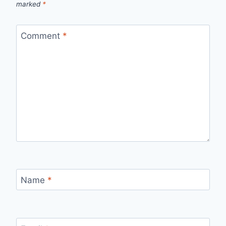
marked
*
Comment
*
Name
*