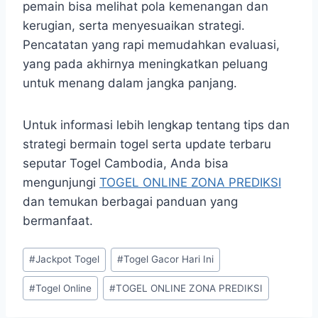
pemain bisa melihat pola kemenangan dan
kerugian, serta menyesuaikan strategi.
Pencatatan yang rapi memudahkan evaluasi,
yang pada akhirnya meningkatkan peluang
untuk menang dalam jangka panjang.
Untuk informasi lebih lengkap tentang tips dan
strategi bermain togel serta update terbaru
seputar Togel Cambodia, Anda bisa
mengunjungi
TOGEL ONLINE ZONA PREDIKSI
dan temukan berbagai panduan yang
bermanfaat.
Post
#
Jackpot Togel
#
Togel Gacor Hari Ini
Tags:
#
Togel Online
#
TOGEL ONLINE ZONA PREDIKSI