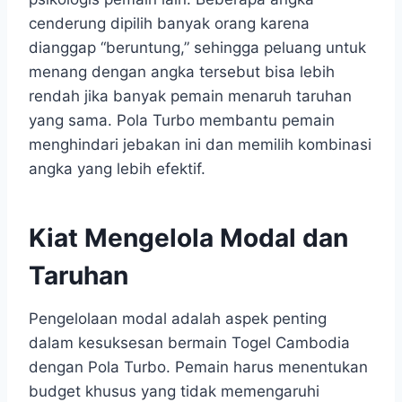
cenderung dipilih banyak orang karena
dianggap “beruntung,” sehingga peluang untuk
menang dengan angka tersebut bisa lebih
rendah jika banyak pemain menaruh taruhan
yang sama. Pola Turbo membantu pemain
menghindari jebakan ini dan memilih kombinasi
angka yang lebih efektif.
Kiat Mengelola Modal dan
Taruhan
Pengelolaan modal adalah aspek penting
dalam kesuksesan bermain Togel Cambodia
dengan Pola Turbo. Pemain harus menentukan
budget khusus yang tidak memengaruhi