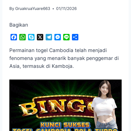
By
GruakruaYuare663
01/11/2026
Bagikan
F
W
S
X
T
M
L
S
a
h
k
e
e
i
h
c
a
y
l
s
n
a
Permainan togel Cambodia telah menjadi
e
t
p
e
s
e
r
fenomena yang menarik banyak penggemar di
b
s
e
g
e
e
Asia, termasuk di Kamboja.
o
A
r
n
o
p
a
g
k
p
m
e
r