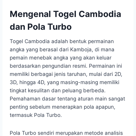
Mengenal Togel Cambodia
dan Pola Turbo
Togel Cambodia adalah bentuk permainan
angka yang berasal dari Kamboja, di mana
pemain menebak angka yang akan keluar
berdasarkan pengundian resmi. Permainan ini
memiliki berbagai jenis taruhan, mulai dari 2D,
3D, hingga 4D, yang masing-masing memiliki
tingkat kesulitan dan peluang berbeda.
Pemahaman dasar tentang aturan main sangat
penting sebelum menerapkan pola apapun,
termasuk Pola Turbo.
Pola Turbo sendiri merupakan metode analisis