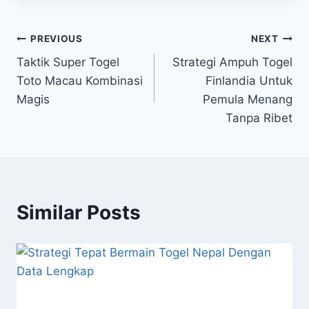
Post
PREVIOUS
NEXT
Taktik Super Togel
Strategi Ampuh Togel
navigation
Toto Macau Kombinasi
Finlandia Untuk
Magis
Pemula Menang
Tanpa Ribet
Similar Posts