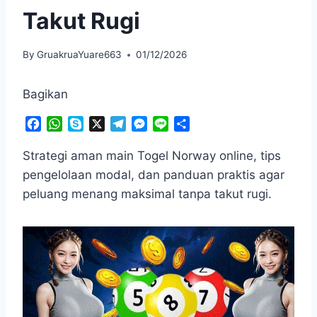
Takut Rugi
By
GruakruaYuare663
01/12/2026
Bagikan
F
W
S
X
T
M
L
S
a
h
k
e
e
i
h
c
a
y
l
s
n
a
Strategi aman main Togel Norway online, tips
e
t
p
e
s
e
r
pengelolaan modal, dan panduan praktis agar
b
s
e
g
e
e
peluang menang maksimal tanpa takut rugi.
o
A
r
n
o
p
a
g
k
p
m
e
r