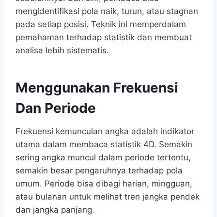
mengidentifikasi pola naik, turun, atau stagnan
pada setiap posisi. Teknik ini memperdalam
pemahaman terhadap statistik dan membuat
analisa lebih sistematis.
Menggunakan Frekuensi
Dan Periode
Frekuensi kemunculan angka adalah indikator
utama dalam membaca statistik 4D. Semakin
sering angka muncul dalam periode tertentu,
semakin besar pengaruhnya terhadap pola
umum. Periode bisa dibagi harian, mingguan,
atau bulanan untuk melihat tren jangka pendek
dan jangka panjang.