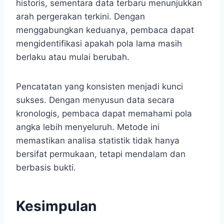
historis, sementara data terbaru menunjukkan
arah pergerakan terkini. Dengan
menggabungkan keduanya, pembaca dapat
mengidentifikasi apakah pola lama masih
berlaku atau mulai berubah.
Pencatatan yang konsisten menjadi kunci
sukses. Dengan menyusun data secara
kronologis, pembaca dapat memahami pola
angka lebih menyeluruh. Metode ini
memastikan analisa statistik tidak hanya
bersifat permukaan, tetapi mendalam dan
berbasis bukti.
Kesimpulan