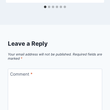
Leave a Reply
Your email address will not be published.
Required fields are
marked
*
Comment
*