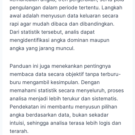
pengulangan dalam periode tertentu. Langkah
awal adalah menyusun data keluaran secara
rapi agar mudah dibaca dan dibandingkan.
Dari statistik tersebut, analis dapat
mengidentifikasi angka dominan maupun
angka yang jarang muncul.
Panduan ini juga menekankan pentingnya
membaca data secara objektif tanpa terburu-
buru mengambil kesimpulan. Dengan
memahami statistik secara menyeluruh, proses
analisa menjadi lebih terukur dan sistematis.
Pendekatan ini membantu menyusun pilihan
angka berdasarkan data, bukan sekadar
intuisi, sehingga analisa terasa lebih logis dan
terarah.