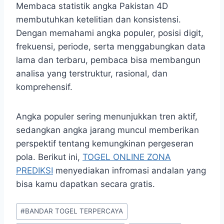
Membaca statistik angka Pakistan 4D
membutuhkan ketelitian dan konsistensi.
Dengan memahami angka populer, posisi digit,
frekuensi, periode, serta menggabungkan data
lama dan terbaru, pembaca bisa membangun
analisa yang terstruktur, rasional, dan
komprehensif.
Angka populer sering menunjukkan tren aktif,
sedangkan angka jarang muncul memberikan
perspektif tentang kemungkinan pergeseran
pola. Berikut ini,
TOGEL ONLINE ZONA
PREDIKSI
menyediakan infromasi andalan yang
bisa kamu dapatkan secara gratis.
Post
#
BANDAR TOGEL TERPERCAYA
Tags: