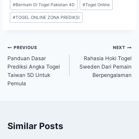
#
Bermain Di Togel Pakistan 4D
#
Togel Online
#
TOGEL ONLINE ZONA PREDIKSI
Post
PREVIOUS
NEXT
Panduan Dasar
Rahasia Hoki Togel
navigation
Prediksi Angka Togel
Sweden Dari Pemain
Taiwan 5D Untuk
Berpengalaman
Pemula
Similar Posts