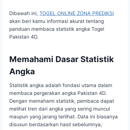
Dibawah ini,
TOGEL ONLINE ZONA PREDIKSI
akan beri kamu informasi akurat tentang
panduan membaca statistik angka Togel
Pakistan 4D.
Memahami Dasar Statistik
Angka
Statistik angka adalah fondasi utama dalam
membaca pergerakan angka Pakistan 4D.
Dengan memahami statistik, pembaca dapat
melihat tren dari angka yang sering muncul
maupun yang jarang terlihat. Data ini biasanya
disusun berdasarkan hasil sebelumnya,