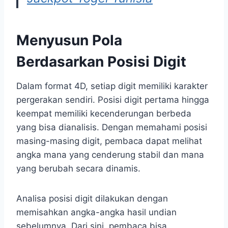
Menyusun Pola
Berdasarkan Posisi Digit
Dalam format 4D, setiap digit memiliki karakter
pergerakan sendiri. Posisi digit pertama hingga
keempat memiliki kecenderungan berbeda
yang bisa dianalisis. Dengan memahami posisi
masing-masing digit, pembaca dapat melihat
angka mana yang cenderung stabil dan mana
yang berubah secara dinamis.
Analisa posisi digit dilakukan dengan
memisahkan angka-angka hasil undian
sebelumnya. Dari sini, pembaca bisa