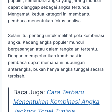
populer, sementara angka yang jarang muncul
dapat dianggap sebagai angka tertunda.
Mengamati kedua kategori ini membantu
pembaca menentukan fokus analisa.
Selain itu, penting untuk melihat pola kombinasi
angka. Kadang angka populer muncul
berpasangan atau dalam rangkaian tertentu.
Dengan memperhatikan kombinasi ini,
pembaca dapat memahami hubungan
antarangka, bukan hanya angka tunggal secara
terpisah.
Baca Juga:
Cara Terbaru
Menentukan Kombinasi Angka
Jackpot Togel Tunisia