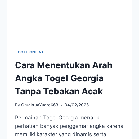
TOGEL ONLINE
Cara Menentukan Arah
Angka Togel Georgia
Tanpa Tebakan Acak
By
GruakruaYuare663
04/02/2026
Permainan Togel Georgia menarik
perhatian banyak penggemar angka karena
memiliki karakter yang dinamis serta