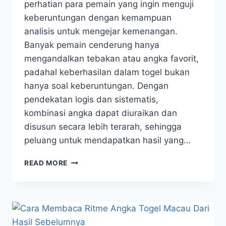
perhatian para pemain yang ingin menguji
keberuntungan dengan kemampuan
analisis untuk mengejar kemenangan.
Banyak pemain cenderung hanya
mengandalkan tebakan atau angka favorit,
padahal keberhasilan dalam togel bukan
hanya soal keberuntungan. Dengan
pendekatan logis dan sistematis,
kombinasi angka dapat diuraikan dan
disusun secara lebih terarah, sehingga
peluang untuk mendapatkan hasil yang…
MENGURAI
READ MORE
KOMBINASI
ANGKA
TOGEL
ILLINOIS
DENGAN
PENDEKATAN