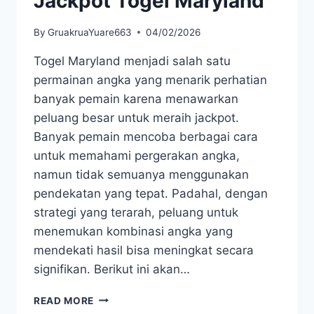
Jackpot Togel Maryland
By
GruakruaYuare663
04/02/2026
Togel Maryland menjadi salah satu
permainan angka yang menarik perhatian
banyak pemain karena menawarkan
peluang besar untuk meraih jackpot.
Banyak pemain mencoba berbagai cara
untuk memahami pergerakan angka,
namun tidak semuanya menggunakan
pendekatan yang tepat. Padahal, dengan
strategi yang terarah, peluang untuk
menemukan kombinasi angka yang
mendekati hasil bisa meningkat secara
signifikan. Berikut ini akan…
STRATEGI
READ MORE
MEMBACA