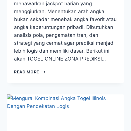
menawarkan jackpot harian yang
menggiurkan. Menentukan arah angka
bukan sekadar menebak angka favorit atau
angka keberuntungan pribadi. Dibutuhkan
analisis pola, pengamatan tren, dan
strategi yang cermat agar prediksi menjadi
lebih logis dan memiliki dasar. Berikut ini
akan TOGEL ONLINE ZONA PREDIKSI…
CARA
READ MORE
MENENTUKAN
ARAH
ANGKA
TOGEL
GEORGIA
TANPA
TEBAKAN
ACAK