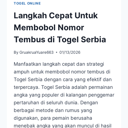
TOGEL ONLINE
Langkah Cepat Untuk
Membobol Nomor
Tembus di Togel Serbia
By
GruakruaYuare663
01/13/2026
Manfaatkan langkah cepat dan strategi
ampuh untuk membobol nomor tembus di
Togel Serbia dengan cara yang efektif dan
terpercaya. Togel Serbia adalah permainan
angka yang populer di kalangan penggemar
pertaruhan di seluruh dunia. Dengan
berbagai metode dan rumus yang
digunakan, para pemain berusaha
menebak angka yang akan muncul di hasil