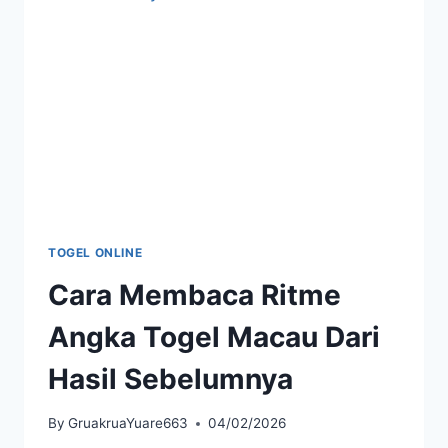
LOGIS
TOGEL ONLINE
Cara Membaca Ritme
Angka Togel Macau Dari
Hasil Sebelumnya
By
GruakruaYuare663
04/02/2026