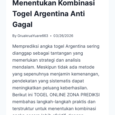
Menentukan Kombinasi
Togel Argentina Anti
Gagal
By
GruakruaYuare663
03/26/2026
Memprediksi angka togel Argentina sering
dianggap sebagai tantangan yang
memerlukan strategi dan analisis
mendalam. Meskipun tidak ada metode
yang sepenuhnya menjamin kemenangan,
pendekatan yang sistematis dapat
meningkatkan peluang keberhasilan.
Berikut ini TOGEL ONLINE ZONA PREDIKSI
membahas langkah-langkah praktis dan
terstruktur untuk menentukan kombinasi