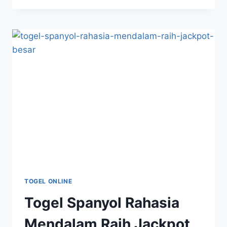
POLA
KOMBINASI
ANGKA
JACKPOT
TOGEL
MARYLAND
TOGEL ONLINE
Togel Spanyol Rahasia
Mendalam Raih Jackpot