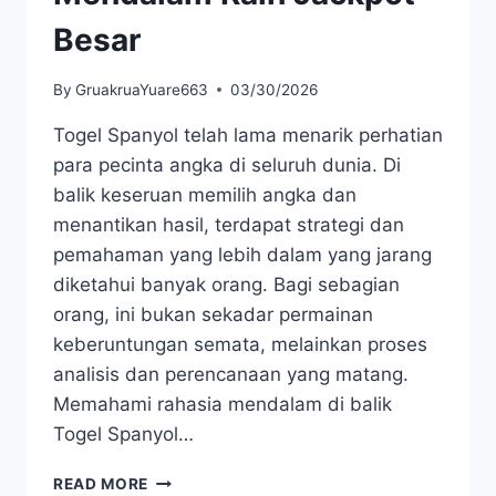
Besar
By
GruakruaYuare663
03/30/2026
Togel Spanyol telah lama menarik perhatian
para pecinta angka di seluruh dunia. Di
balik keseruan memilih angka dan
menantikan hasil, terdapat strategi dan
pemahaman yang lebih dalam yang jarang
diketahui banyak orang. Bagi sebagian
orang, ini bukan sekadar permainan
keberuntungan semata, melainkan proses
analisis dan perencanaan yang matang.
Memahami rahasia mendalam di balik
Togel Spanyol…
TOGEL
READ MORE