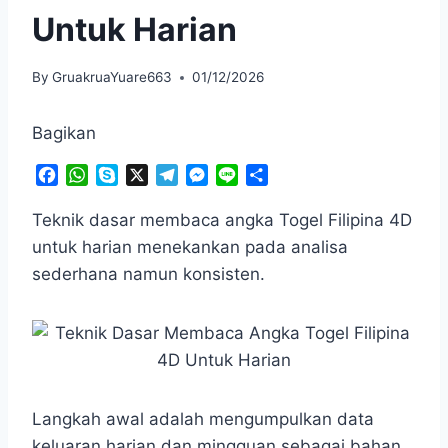
Untuk Harian
By
GruakruaYuare663
01/12/2026
Bagikan
F
W
S
X
T
M
L
S
a
h
k
e
e
i
h
c
a
y
l
s
n
a
Teknik dasar membaca angka Togel Filipina 4D
e
t
p
e
s
e
r
untuk harian menekankan pada analisa
b
s
e
g
e
e
sederhana namun konsisten.
o
A
r
n
o
p
a
g
k
p
m
e
r
Langkah awal adalah mengumpulkan data
keluaran harian dan mingguan sebagai bahan