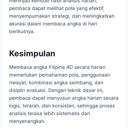
meninjau kembali hasil analisis harian,
pembaca dapat melihat pola yang efektif,
menyempurnakan strategi, dan meningkatkan
akurasi dalam membaca angka di hari
berikutnya.
Kesimpulan
Membaca angka Filipina 4D secara harian
memerlukan pemahaman pola, penggunaan
riwayat, kombinasi angka seimbang, dan
disiplin evaluasi. Dengan teknik dasar ini,
pembaca dapat menyusun angka harian secara
logis, terarah, dan konsisten, sehingga proses
analisis terasa lebih sistematis dan
menyenangkan.