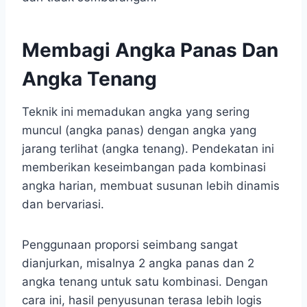
Membagi Angka Panas Dan
Angka Tenang
Teknik ini memadukan angka yang sering
muncul (angka panas) dengan angka yang
jarang terlihat (angka tenang). Pendekatan ini
memberikan keseimbangan pada kombinasi
angka harian, membuat susunan lebih dinamis
dan bervariasi.
Penggunaan proporsi seimbang sangat
dianjurkan, misalnya 2 angka panas dan 2
angka tenang untuk satu kombinasi. Dengan
cara ini, hasil penyusunan terasa lebih logis