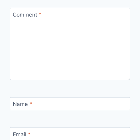
Comment
*
Name
*
Email
*