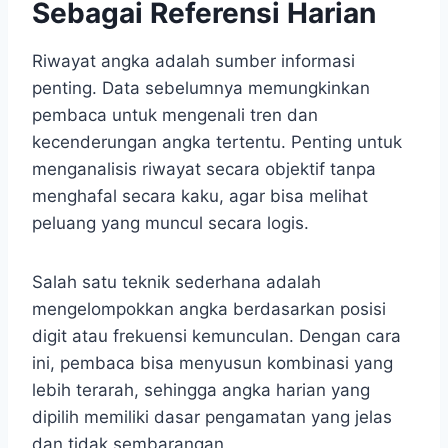
Sebagai Referensi Harian
Riwayat angka adalah sumber informasi
penting. Data sebelumnya memungkinkan
pembaca untuk mengenali tren dan
kecenderungan angka tertentu. Penting untuk
menganalisis riwayat secara objektif tanpa
menghafal secara kaku, agar bisa melihat
peluang yang muncul secara logis.
Salah satu teknik sederhana adalah
mengelompokkan angka berdasarkan posisi
digit atau frekuensi kemunculan. Dengan cara
ini, pembaca bisa menyusun kombinasi yang
lebih terarah, sehingga angka harian yang
dipilih memiliki dasar pengamatan yang jelas
dan tidak sembarangan.