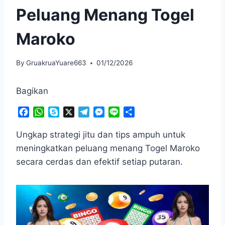
Peluang Menang Togel
Maroko
By
GruakruaYuare663
01/12/2026
Bagikan
F
W
S
X
T
M
L
S
a
h
k
e
e
i
h
c
a
y
l
s
n
a
Ungkap strategi jitu dan tips ampuh untuk
e
t
p
e
s
e
r
meningkatkan peluang menang Togel Maroko
b
s
e
g
e
e
secara cerdas dan efektif setiap putaran.
o
A
r
n
o
p
a
g
k
p
m
e
r