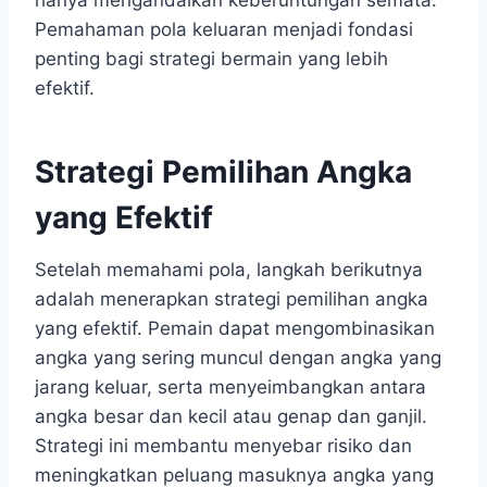
Pemahaman pola keluaran menjadi fondasi
penting bagi strategi bermain yang lebih
efektif.
Strategi Pemilihan Angka
yang Efektif
Setelah memahami pola, langkah berikutnya
adalah menerapkan strategi pemilihan angka
yang efektif. Pemain dapat mengombinasikan
angka yang sering muncul dengan angka yang
jarang keluar, serta menyeimbangkan antara
angka besar dan kecil atau genap dan ganjil.
Strategi ini membantu menyebar risiko dan
meningkatkan peluang masuknya angka yang