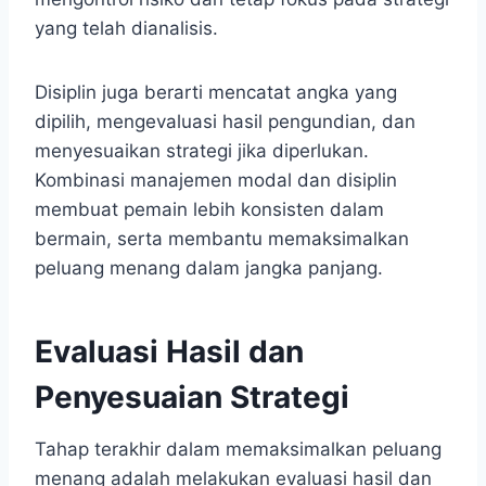
yang telah dianalisis.
Disiplin juga berarti mencatat angka yang
dipilih, mengevaluasi hasil pengundian, dan
menyesuaikan strategi jika diperlukan.
Kombinasi manajemen modal dan disiplin
membuat pemain lebih konsisten dalam
bermain, serta membantu memaksimalkan
peluang menang dalam jangka panjang.
Evaluasi Hasil dan
Penyesuaian Strategi
Tahap terakhir dalam memaksimalkan peluang
menang adalah melakukan evaluasi hasil dan