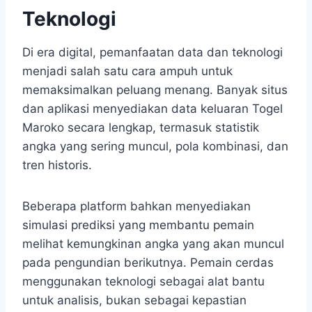
Teknologi
Di era digital, pemanfaatan data dan teknologi
menjadi salah satu cara ampuh untuk
memaksimalkan peluang menang. Banyak situs
dan aplikasi menyediakan data keluaran Togel
Maroko secara lengkap, termasuk statistik
angka yang sering muncul, pola kombinasi, dan
tren historis.
Beberapa platform bahkan menyediakan
simulasi prediksi yang membantu pemain
melihat kemungkinan angka yang akan muncul
pada pengundian berikutnya. Pemain cerdas
menggunakan teknologi sebagai alat bantu
untuk analisis, bukan sebagai kepastian