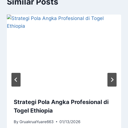
Similar Posts
Strategi Pola Angka Profesional di
Togel Ethiopia
By
GruakruaYuare663
01/13/2026