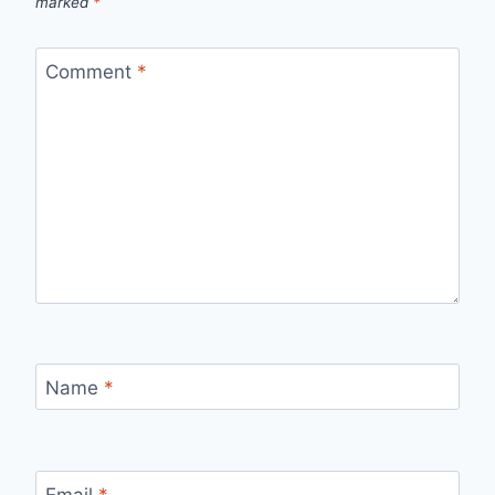
marked
*
Comment
*
Name
*
Email
*