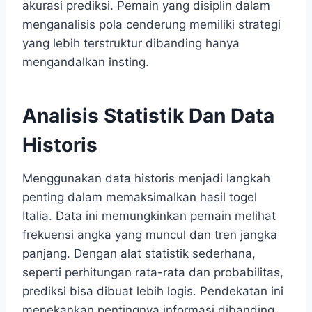
akurasi prediksi. Pemain yang disiplin dalam
menganalisis pola cenderung memiliki strategi
yang lebih terstruktur dibanding hanya
mengandalkan insting.
Analisis Statistik Dan Data
Historis
Menggunakan data historis menjadi langkah
penting dalam memaksimalkan hasil togel
Italia. Data ini memungkinkan pemain melihat
frekuensi angka yang muncul dan tren jangka
panjang. Dengan alat statistik sederhana,
seperti perhitungan rata-rata dan probabilitas,
prediksi bisa dibuat lebih logis. Pendekatan ini
menekankan pentingnya informasi dibanding