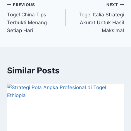
Post
PREVIOUS
NEXT
Togel China Tips
Togel Italia Strategi
navigation
Terbukti Menang
Akurat Untuk Hasil
Setiap Hari
Maksimal
Similar Posts