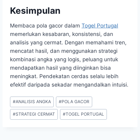
Kesimpulan
Membaca pola gacor dalam
Togel Portugal
memerlukan kesabaran, konsistensi, dan
analisis yang cermat. Dengan memahami tren,
mencatat hasil, dan menggunakan strategi
kombinasi angka yang logis, peluang untuk
mendapatkan hasil yang diinginkan bisa
meningkat. Pendekatan cerdas selalu lebih
efektif daripada sekadar mengandalkan intuisi.
Post
#
ANALISIS ANGKA
#
POLA GACOR
Tags:
#
STRATEGI CERMAT
#
TOGEL PORTUGAL