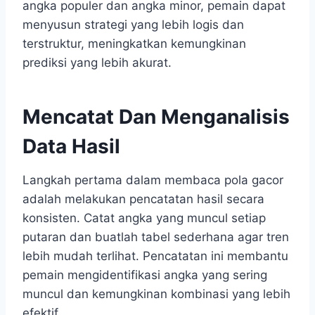
angka populer dan angka minor, pemain dapat
menyusun strategi yang lebih logis dan
terstruktur, meningkatkan kemungkinan
prediksi yang lebih akurat.
Mencatat Dan Menganalisis
Data Hasil
Langkah pertama dalam membaca pola gacor
adalah melakukan pencatatan hasil secara
konsisten. Catat angka yang muncul setiap
putaran dan buatlah tabel sederhana agar tren
lebih mudah terlihat. Pencatatan ini membantu
pemain mengidentifikasi angka yang sering
muncul dan kemungkinan kombinasi yang lebih
efektif.