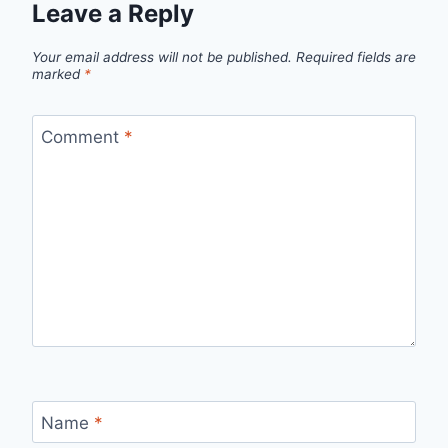
Leave a Reply
Your email address will not be published.
Required fields are
marked
*
Comment
*
Name
*