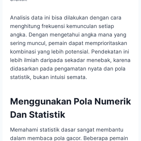
Analisis data ini bisa dilakukan dengan cara
menghitung frekuensi kemunculan setiap
angka. Dengan mengetahui angka mana yang
sering muncul, pemain dapat memprioritaskan
kombinasi yang lebih potensial. Pendekatan ini
lebih ilmiah daripada sekadar menebak, karena
didasarkan pada pengamatan nyata dan pola
statistik, bukan intuisi semata.
Menggunakan Pola Numerik
Dan Statistik
Memahami statistik dasar sangat membantu
dalam membaca pola gacor. Beberapa pemain